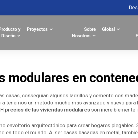
Des
Producto y
Proyectos
Sobre
Global
Diseño
Nosotros
E
s modulares en contene
ias casas, conseguían algunos ladrillos y cemento con mader
ora tenemos un método mucho más avanzado y nuevo para la
PH
precios de las viviendas modulares
son increíblemente
como envoltorio arquitectónico para crear hogares plegable
no en todo el mundo. Al ser casas basadas en metal, tambi