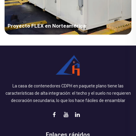
Proyecto FLEX en Norteamérica
Williams Scottsman es un operador de edificios modulares con
sede en Baltimore, con decenas de miles de remolques y
unidades de contenedores en numerosos centros de servicio
de ensamblaje en los Estados Unidos y Canadá. Para
desarrollar aún más el mercado y actualizar el producto...
La casa de contenedores CDPH en paquete plano tiene las
características de alta integración: el techo y el suelo no requieren
decoración secundaria; lo que los hace fáciles de ensamblar
Enlaces rápidos