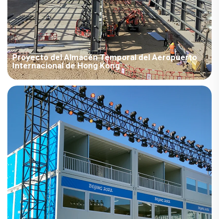
Proyecto del Almacén Temporal del Aeropuerto
Internacional de Hong Kong
Las vigas en H, diseñadas para prefabricación, tienen una luz
máxima superior a 30 metros, lo que permite un montaje y
construcción rápidos, acortando efectivamente el ciclo del
proyecto y mejorando la eficiencia ingenieril.