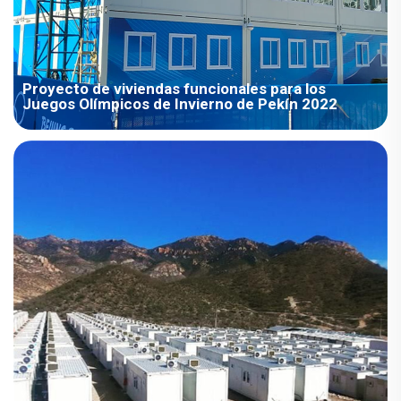
Proyecto de viviendas funcionales para los
Juegos Olímpicos de Invierno de Pekín 2022
Resumen del proyecto Áreas: Asia / China Tipo de habitación:
Casa modular Sector: Comercio y eventos Área: 10 000-200
000 m² Escenarios: Oficina, centro médico, restaurante Fecha:
año 2022 Características del proyecto: 1. Este proyecto es un
negocio de alquiler, con un total de 1100 unidades modulares...