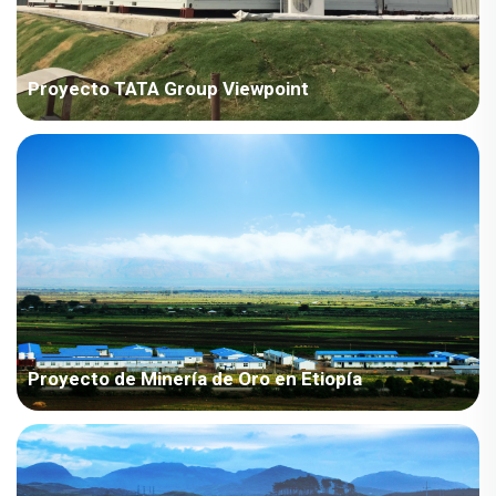
Proyecto TATA Group Viewpoint
País: India Sector del Proyecto: Industria manufacturera Área
construida: 707 metros cuadrados Período de construcción:
2018 Puntos principales a considerar: Instalación rápida y
buena apariencia. Se debe considerar la resistencia a la
corrosión debido al aire húmedo. P...
Proyecto de Minería de Oro en Etiopía
País: Etiopía Proyecto Industria: Minería Área de Construcción:
1.338 metros cuadrados Período de Construcción: 2012 y 2023
Puntos Principales a Considerar: Las casas requieren un