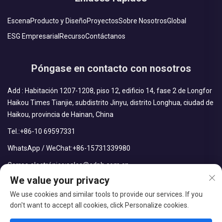
Escena
Producto y Diseño
Proyectos
Sobre Nosotros
Global
ESG Empresarial
Recurso
Contáctanos
Póngase en contacto con nosotros
Add : Habitación 1207-1208, piso 12, edificio 14, fase 2 de Longfor
Haikou Times Tianjie, subdistrito Jinyu, distrito Longhua, ciudad de
Haikou, provincia de Hainan, China
Tel.:
+86-10 69597331
WhatsApp / WeChat:
+86-15731339980
Correo electrónico:
sales@cdph.com.cn
We value your privacy
We use cookies and similar tools to provide our services. If you
don't want to accept all cookies, click Personalize cookies.
Derechos reservados © CDPH (Hainan) Company Limited Todos