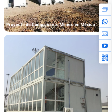
Proyecto de Campamento Minero en México
País: México Industria del Proyecto: Minería Área de
Construcción: 3.022 metros cuadrados Período de
Construcción: 2020 Puntos Principales a Considerar: Combinar
el diseño según las normas estadounidenses y chinas en el
sistema eléctrico. Cronograma ajustado permitiendo la
entrega por lotes. Pro...