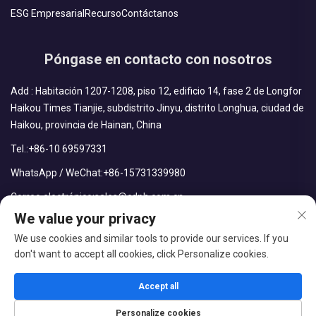
ESG Empresarial
Recurso
Contáctanos
Póngase en contacto con nosotros
Add : Habitación 1207-1208, piso 12, edificio 14, fase 2 de Longfor
Haikou Times Tianjie, subdistrito Jinyu, distrito Longhua, ciudad de
Haikou, provincia de Hainan, China
Tel.:
+86-10 69597331
WhatsApp / WeChat:
+86-15731339980
Correo electrónico:
sales@cdph.com.cn
We value your privacy
We use cookies and similar tools to provide our services. If you
don't want to accept all cookies, click Personalize cookies.
Derechos reservados © CDPH (Hainan) Company Limited Todos
los derechos reservados
Accept all
Blog
Política de privacidad
Personalize cookies