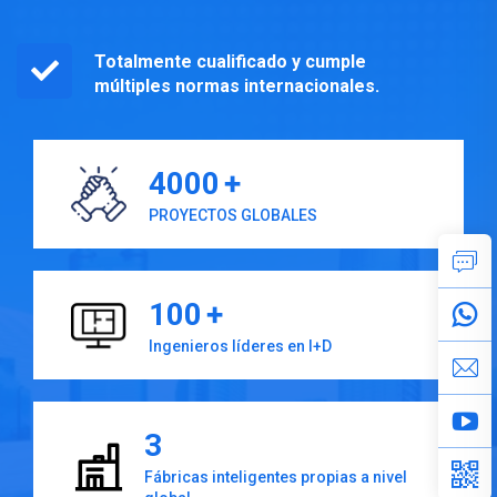
Totalmente cualificado y cumple
múltiples normas internacionales.
4000
+
PROYECTOS GLOBALES
100
+
Ingenieros líderes en I+D
3
Fábricas inteligentes propias a nivel