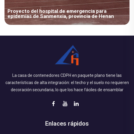
Proyecto del hospital de emergencia para
epidemias de Sanmenxia, provincia de Henan
Descripción del proyecto: Área: Asia / China; Tipo de habitación:
Casa modular; Campo de aplicación: Emergencias y eventos;
Área: 4000-10000 m²; Escenarios: Alojamiento, atención
médica; Fecha: 2022; Características del proyecto: 1.
Chengdong diseñó esta solución para satisfacer las
necesidades de emergencia del hospital epidémico de
La casa de contenedores CDPH en paquete plano tiene las
Sanmenxia, adaptada a medida...
características de alta integración: el techo y el suelo no requieren
decoración secundaria; lo que los hace fáciles de ensamblar
Enlaces rápidos