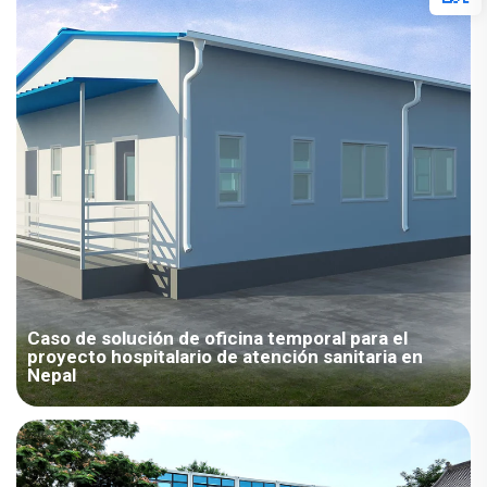
soluciones temporales personalizadas y de alta calidad para
oficinas y edificios. Nuestro enfoque en la estética, la
estructura, la seguridad contra incendios y el apoyo logístico y
constructivo integral ayudó finalmente a Nepal a establecer
una instalación médica muy necesaria.
Caso de solución de oficina temporal para el
proyecto hospitalario de atención sanitaria en
Nepal
El proyecto del Hospital Médico de Nepal demuestra
plenamente la capacidad de nuestra empresa para ofrecer
soluciones temporales personalizadas y de alta calidad para