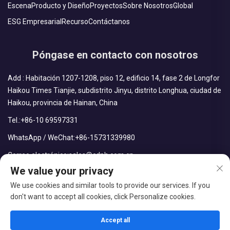
Escena
Producto y Diseño
Proyectos
Sobre Nosotros
Global
ESG Empresarial
Recurso
Contáctanos
Póngase en contacto con nosotros
Add : Habitación 1207-1208, piso 12, edificio 14, fase 2 de Longfor
Haikou Times Tianjie, subdistrito Jinyu, distrito Longhua, ciudad de
Haikou, provincia de Hainan, China
Tel.:
+86-10 69597331
WhatsApp / WeChat:
+86-15731339980
Correo electrónico:
sales@cdph.com.cn
We value your privacy
We use cookies and similar tools to provide our services. If you
don't want to accept all cookies, click Personalize cookies.
Derechos reservados © CDPH (Hainan) Company Limited Todos
los derechos reservados
Accept all