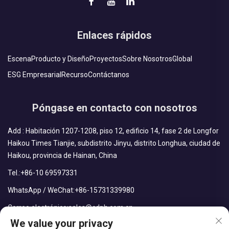
Enlaces rápidos
Escena
Producto y Diseño
Proyectos
Sobre Nosotros
Global
ESG Empresarial
Recurso
Contáctanos
Póngase en contacto con nosotros
Add : Habitación 1207-1208, piso 12, edificio 14, fase 2 de Longfor
Haikou Times Tianjie, subdistrito Jinyu, distrito Longhua, ciudad de
Haikou, provincia de Hainan, China
Tel.:
+86-10 69597331
WhatsApp / WeChat:
+86-15731339980
Correo electrónico:
sales@cdph.com.cn
We value your privacy