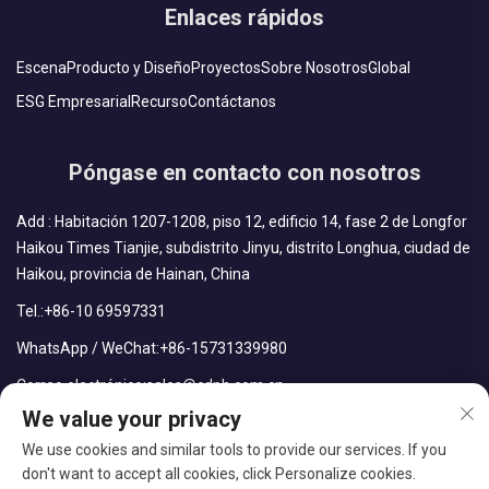
Enlaces rápidos
Escena
Producto y Diseño
Proyectos
Sobre Nosotros
Global
ESG Empresarial
Recurso
Contáctanos
Póngase en contacto con nosotros
Add : Habitación 1207-1208, piso 12, edificio 14, fase 2 de Longfor
Haikou Times Tianjie, subdistrito Jinyu, distrito Longhua, ciudad de
Haikou, provincia de Hainan, China
Tel.:
+86-10 69597331
WhatsApp / WeChat:
+86-15731339980
Correo electrónico:
sales@cdph.com.cn
We value your privacy
We use cookies and similar tools to provide our services. If you
don't want to accept all cookies, click Personalize cookies.