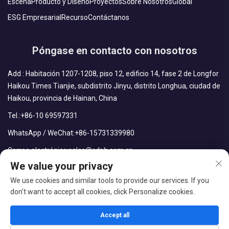
Escena
Producto y Diseño
Proyectos
Sobre Nosotros
Global
ESG Empresarial
Recurso
Contáctanos
Póngase en contacto con nosotros
Add : Habitación 1207-1208, piso 12, edificio 14, fase 2 de Longfor
Haikou Times Tianjie, subdistrito Jinyu, distrito Longhua, ciudad de
Haikou, provincia de Hainan, China
Tel.:
+86-10 69597331
WhatsApp / WeChat:
+86-15731339980
Correo electrónico:
sales@cdph.com.cn
We value your privacy
We use cookies and similar tools to provide our services. If you
don't want to accept all cookies, click Personalize cookies.
Derechos reservados © CDPH (Hainan) Company Limited Todos
los derechos reservados
Accept all