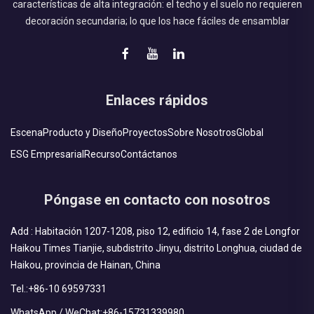
características de alta integración: el techo y el suelo no requieren
decoración secundaria; lo que los hace fáciles de ensamblar
Enlaces rápidos
Escena
Producto y Diseño
Proyectos
Sobre Nosotros
Global
ESG Empresarial
Recurso
Contáctanos
Póngase en contacto con nosotros
Add : Habitación 1207-1208, piso 12, edificio 14, fase 2 de Longfor
Haikou Times Tianjie, subdistrito Jinyu, distrito Longhua, ciudad de
Haikou, provincia de Hainan, China
Tel.:
+86-10 69597331
WhatsApp / WeChat:
+86-15731339980