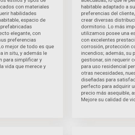
os estilos y tipos de
adecuadas, lo que le pe
icados con materiales
habitable adaptado a su
uerir habilidades
preferencias del client
abitable, espacio de
crear diversas distribu
s prefabricadas
dormitorio. Lo más imp
ecto elegante, con
utilizamos posee una es
sus preferencias
con excelentes prestaci
. Lo mejor de todo es que
corrosión, protección c
 in situ, y además le
incendios; además, su pr
 para simplificar y
gestionar, sin requerir
la vida que merece y
para uso residencial pe
otras necesidades, nue
diseñadas para satisfa
perfecto para adquirir 
precio más asequible, as
Mejore su calidad de v