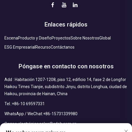
Enlaces rápidos
Escena
Producto y Diseño
Proyectos
Sobre Nosotros
Global
ESG Empresarial
Recurso
Contáctanos
Póngase en contacto con nosotros
Add : Habitación 1207-1208, piso 12, edificio 14, fase 2 de Longfor
Haikou Times Tianjie, subdistrito Jinyu, distrito Longhua, ciudad de
Haikou, provincia de Hainan, China
Tel.:
+86-10 69597331
WhatsApp / WeChat:
+86-15731339980
Correo electrónico:
sales@cdph.com.cn