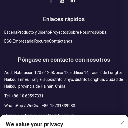
Enlaces rápidos
Escena
Producto y Diseño
Proyectos
Sobre Nosotros
Global
ESG Empresarial
Recurso
Contáctanos
Póngase en contacto con nosotros
Add : Habitación 1207-1208, piso 12, edificio 14, fase 2 de Longfor
Haikou Times Tianjie, subdistrito Jinyu, distrito Longhua, ciudad de
Haikou, provincia de Hainan, China
Tel.:
+86-10 69597331
WhatsApp / WeChat:
+86-15731339980
Correo electrónico:
sales@cdph.com.cn
We value your privacy