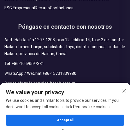
ESG Empresarial
Recurso
Contáctanos
Póngase en contacto con nosotros
Add : Habitación 1207-1208, piso 12, edificio 14, fase 2 de Longfor
Haikou Times Tianjie, subdistrito Jinyu, distrito Longhua, ciudad de
Haikou, provincia de Hainan, China
Tel.:
+86-10 69597331
WhatsApp / WeChat:
+86-15731339980
Correo electrónico:
sales@cdph.com.cn
We value your privacy
We use cookies and similar tools to provide our services. If you
don't want to accept all cookies, click Personalize cookies.
Derechos reservados © CDPH (Hainan) Company Limited Todos
los derechos reservados
Accept all