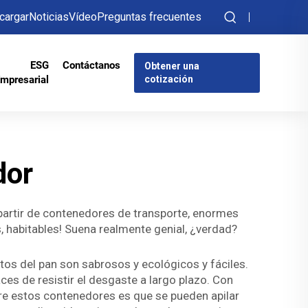
cargar
Noticias
Vídeo
Preguntas frecuentes
ESG
Contáctanos
Obtener una
mpresarial
cotización
dor
partir de contenedores de transporte, enormes
 habitables! Suena realmente genial, ¿verdad?
os del pan son sabrosos y ecológicos y fáciles.
es de resistir el desgaste a largo plazo. Con
re estos contenedores es que se pueden apilar