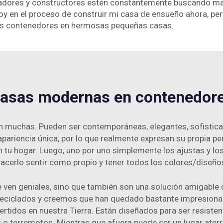
ñadores y constructores estén constantemente buscando man
oy en el proceso de construir mi casa de ensueño ahora, per
tos contenedores en hermosas pequeñas casas.
asas modernas en contenedor
uchas. Pueden ser contemporáneas, elegantes, sofisticada
ariencia única, por lo que realmente expresan su propia per
tu hogar. Luego, uno por uno simplemente los ajustas y los 
cerlo sentir como propio y tener todos los colores/diseños 
ven geniales, sino que también son una solución amigable 
reciclados y creemos que han quedado bastante impresiona
tidos en nuestra Tierra. Están diseñados para ser resiste
 o terremotos. Mientras que afuera puede ser un lugar ater