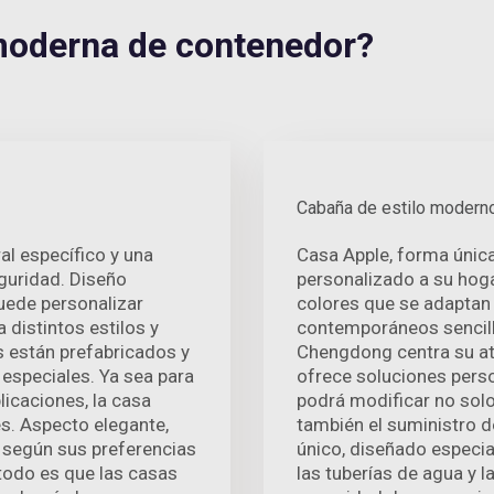
oderna de contenedor?
Cabaña de estilo modern
al específico y una
Casa Apple, forma únic
guridad. Diseño
personalizado a su hoga
puede personalizar
colores que se adaptan
 distintos estilos y
contemporáneos sencillo
 están prefabricados y
Chengdong centra su at
 especiales. Ya sea para
ofrece soluciones pers
licaciones, la casa
podrá modificar no solo 
s. Aspecto elegante,
también el suministro de
n según sus preferencias
único, diseñado especi
 todo es que las casas
las tuberías de agua y l