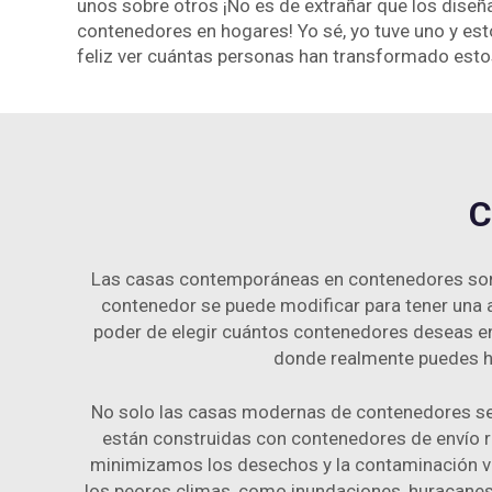
unos sobre otros ¡No es de extrañar que los dise
contenedores en hogares! Yo sé, yo tuve uno y est
feliz ver cuántas personas han transformado es
C
Las casas contemporáneas en contenedores son m
contenedor se puede modificar para tener una ap
poder de elegir cuántos contenedores deseas en 
donde realmente puedes ha
No solo las casas modernas de contenedores se 
están construidas con contenedores de envío 
minimizamos los desechos y la contaminación ver
los peores climas, como inundaciones, huracanes