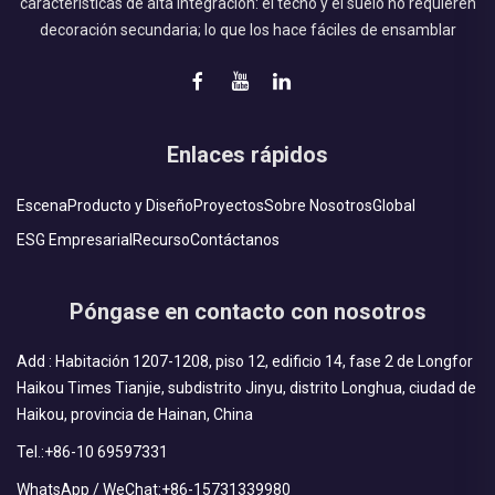
características de alta integración: el techo y el suelo no requieren
decoración secundaria; lo que los hace fáciles de ensamblar
Enlaces rápidos
Escena
Producto y Diseño
Proyectos
Sobre Nosotros
Global
ESG Empresarial
Recurso
Contáctanos
Póngase en contacto con nosotros
Add : Habitación 1207-1208, piso 12, edificio 14, fase 2 de Longfor
Haikou Times Tianjie, subdistrito Jinyu, distrito Longhua, ciudad de
Haikou, provincia de Hainan, China
Tel.:
+86-10 69597331
WhatsApp / WeChat:
+86-15731339980