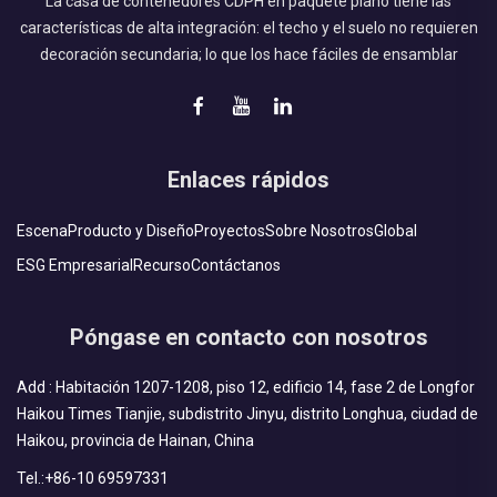
La casa de contenedores CDPH en paquete plano tiene las
características de alta integración: el techo y el suelo no requieren
decoración secundaria; lo que los hace fáciles de ensamblar
Enlaces rápidos
Escena
Producto y Diseño
Proyectos
Sobre Nosotros
Global
ESG Empresarial
Recurso
Contáctanos
Póngase en contacto con nosotros
Add : Habitación 1207-1208, piso 12, edificio 14, fase 2 de Longfor
Haikou Times Tianjie, subdistrito Jinyu, distrito Longhua, ciudad de
Haikou, provincia de Hainan, China
Tel.:
+86-10 69597331