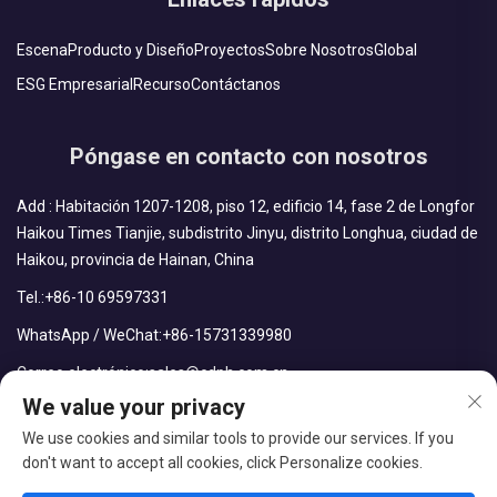
Escena
Producto y Diseño
Proyectos
Sobre Nosotros
Global
ESG Empresarial
Recurso
Contáctanos
Póngase en contacto con nosotros
Add : Habitación 1207-1208, piso 12, edificio 14, fase 2 de Longfor
Haikou Times Tianjie, subdistrito Jinyu, distrito Longhua, ciudad de
Haikou, provincia de Hainan, China
Tel.:
+86-10 69597331
WhatsApp / WeChat:
+86-15731339980
Correo electrónico:
sales@cdph.com.cn
We value your privacy
We use cookies and similar tools to provide our services. If you
don't want to accept all cookies, click Personalize cookies.
Derechos reservados © CDPH (Hainan) Company Limited Todos