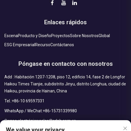
Enlaces rápidos
Escena
Producto y Diseño
Proyectos
Sobre Nosotros
Global
ESG Empresarial
Recurso
Contáctanos
Póngase en contacto con nosotros
Add : Habitación 1207-1208, piso 12, edificio 14, fase 2 de Longfor
Haikou Times Tianjie, subdistrito Jinyu, distrito Longhua, ciudad de
Haikou, provincia de Hainan, China
Tel.:
+86-10 69597331
WhatsApp / WeChat:
+86-15731339980
Correo electrónico:
sales@cdph.com.cn
We value your privacy