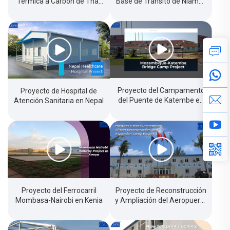
Térmica a Carbón de Thar
Base de Tránsito de Niamey
en Pakistán
en Níger
Proyecto del Campamento
Proyecto de Hospital de
del Puente de Katembe en
Atención Sanitaria en Nepal
Mozambique
Proyecto del Ferrocarril
Proyecto de Reconstrucción
Mombasa-Nairobi en Kenia
y Ampliación del Aeropuerto
Internacional Velana en las
Maldivas