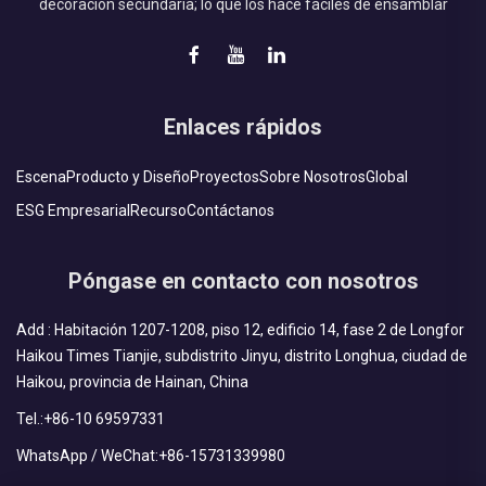
decoración secundaria; lo que los hace fáciles de ensamblar
Enlaces rápidos
Escena
Producto y Diseño
Proyectos
Sobre Nosotros
Global
ESG Empresarial
Recurso
Contáctanos
Póngase en contacto con nosotros
Add : Habitación 1207-1208, piso 12, edificio 14, fase 2 de Longfor
Haikou Times Tianjie, subdistrito Jinyu, distrito Longhua, ciudad de
Haikou, provincia de Hainan, China
Tel.:
+86-10 69597331
WhatsApp / WeChat:
+86-15731339980