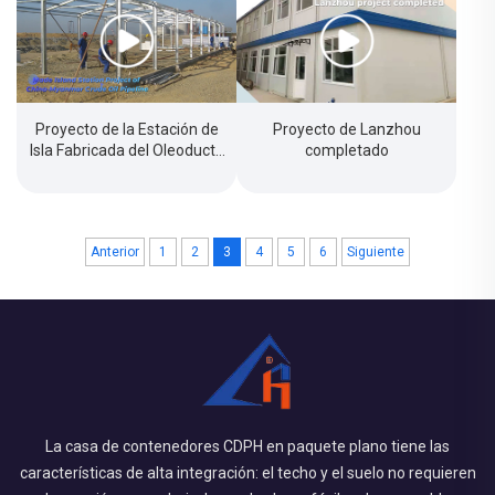
Proyecto de la Estación de
Proyecto de Lanzhou
Isla Fabricada del Oleoducto
completado
China-Myanmar
Anterior
1
2
3
4
5
6
Siguiente
La casa de contenedores CDPH en paquete plano tiene las
características de alta integración: el techo y el suelo no requieren