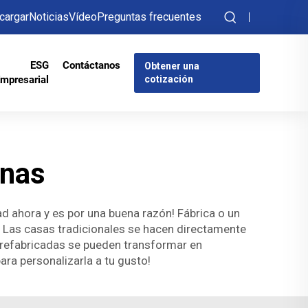
cargar
Noticias
Vídeo
Preguntas frecuentes
ESG
Contáctanos
Obtener una
mpresarial
cotización
rnas
ahora y es por una buena razón! Fábrica o un
n. Las casas tradicionales se hacen directamente
 prefabricadas se pueden transformar en
ara personalizarla a tu gusto!