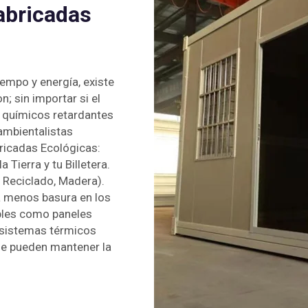
abricadas
empo y energía, existe
; sin importar si el
 químicos retardantes
ambientalistas
ricadas Ecológicas:
Tierra y tu Billetera.
 Reciclado, Madera).
a menos basura en los
bles como paneles
 sistemas térmicos
ue pueden mantener la