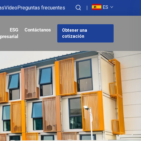
ES
as
Vídeo
Preguntas frecuentes
ESG
Contáctanos
Obtener una
presarial
cotización