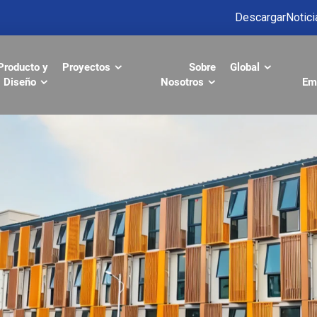
Descargar
Notici
Producto y
Proyectos
Sobre
Global
Diseño
Nosotros
Em