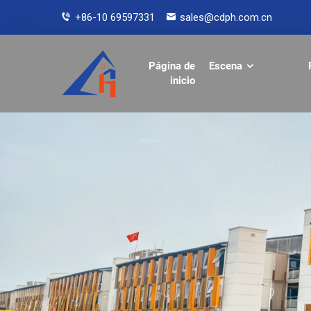
+86-10 69597331
sales@cdph.com.cn
Página de
Escena
inicio