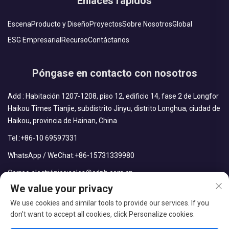
Enlaces rápidos
Escena
Producto y Diseño
Proyectos
Sobre Nosotros
Global
ESG Empresarial
Recurso
Contáctanos
Póngase en contacto con nosotros
Add : Habitación 1207-1208, piso 12, edificio 14, fase 2 de Longfor
Haikou Times Tianjie, subdistrito Jinyu, distrito Longhua, ciudad de
Haikou, provincia de Hainan, China
Tel.:
+86-10 69597331
WhatsApp / WeChat:
+86-15731339980
Correo electrónico:
sales@cdph.com.cn
We value your privacy
We use cookies and similar tools to provide our services. If you
don't want to accept all cookies, click Personalize cookies.
Derechos reservados © CDPH (Hainan) Company Limited Todos