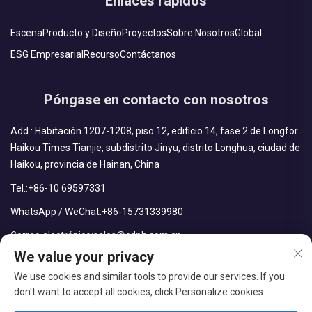
Enlaces rápidos
Escena
Producto y Diseño
Proyectos
Sobre Nosotros
Global
ESG Empresarial
Recurso
Contáctanos
Póngase en contacto con nosotros
Add : Habitación 1207-1208, piso 12, edificio 14, fase 2 de Longfor
Haikou Times Tianjie, subdistrito Jinyu, distrito Longhua, ciudad de
Haikou, provincia de Hainan, China
Tel.:
+86-10 69597331
WhatsApp / WeChat:
+86-15731339980
Correo electrónico:
sales@cdph.com.cn
We value your privacy
We use cookies and similar tools to provide our services. If you
don't want to accept all cookies, click Personalize cookies.
Derechos reservados © CDPH (Hainan) Company Limited Todos