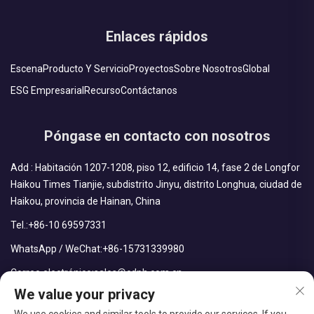
Enlaces rápidos
Escena
Producto Y Servicio
Proyectos
Sobre Nosotros
Global
ESG Empresarial
Recurso
Contáctanos
Póngase en contacto con nosotros
Add : Habitación 1207-1208, piso 12, edificio 14, fase 2 de Longfor
Haikou Times Tianjie, subdistrito Jinyu, distrito Longhua, ciudad de
Haikou, provincia de Hainan, China
Tel.:
+86-10 69597331
WhatsApp / WeChat:
+86-15731339980
Correo electrónico:
sales@cdph.com.cn
We value your privacy