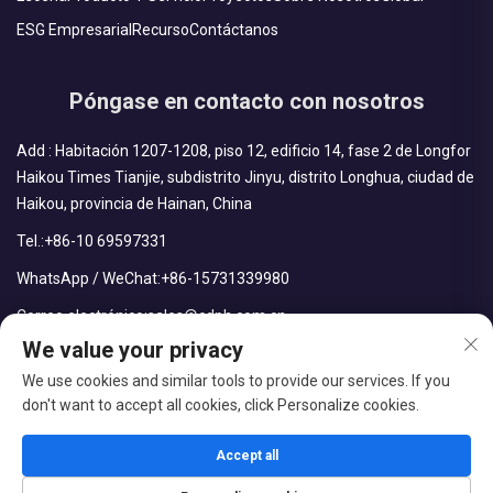
ESG Empresarial
Recurso
Contáctanos
Póngase en contacto con nosotros
Add : Habitación 1207-1208, piso 12, edificio 14, fase 2 de Longfor
Haikou Times Tianjie, subdistrito Jinyu, distrito Longhua, ciudad de
Haikou, provincia de Hainan, China
Tel.:
+86-10 69597331
WhatsApp / WeChat:
+86-15731339980
Correo electrónico:
sales@cdph.com.cn
We value your privacy
We use cookies and similar tools to provide our services. If you
don't want to accept all cookies, click Personalize cookies.
Derechos reservados © CDPH (Hainan) Company Limited Todos
los derechos reservados
Accept all