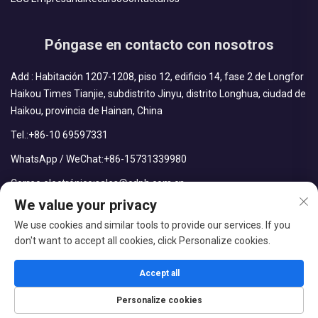
Póngase en contacto con nosotros
Add : Habitación 1207-1208, piso 12, edificio 14, fase 2 de Longfor
Haikou Times Tianjie, subdistrito Jinyu, distrito Longhua, ciudad de
Haikou, provincia de Hainan, China
Tel.:
+86-10 69597331
WhatsApp / WeChat:
+86-15731339980
Correo electrónico:
sales@cdph.com.cn
We value your privacy
We use cookies and similar tools to provide our services. If you
don't want to accept all cookies, click Personalize cookies.
Derechos reservados © CDPH (Hainan) Company Limited Todos
los derechos reservados
Accept all
Blog
Política de privacidad
Personalize cookies