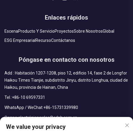
Enlaces rápidos
Escena
Producto Y Servicio
Proyectos
Sobre Nosotros
Global
ESG Empresarial
Recurso
Contáctanos
Póngase en contacto con nosotros
Add : Habitación 1207-1208, piso 12, edificio 14, fase 2 de Longfor
Haikou Times Tianjie, subdistrito Jinyu, distrito Longhua, ciudad de
Haikou, provincia de Hainan, China
Tel.:
+86-10 69597331
WhatsApp / WeChat:
+86-15731339980
Correo electrónico:
sales@cdph.com.cn
We value your privacy