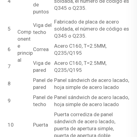
4
soldada, el número de código es
de
Q345 o Q235.
puntos
Fabricado de placa de acero
Viga del
5
soldada, el número de código es
Comp
techo
Q345 o Q235.
onent
e
Acero C160, T=2.5MM,
6
Correa
princip
Q235/Q195
al
Viga de
Acero C160, T=2.5MM,
7
pared
Q235/Q195
Panel de
Panel sándwich de acero lacado,
8
pared
hoja simple de acero lacado
Panel de
Panel sándwich de acero lacado,
9
techo
hoja simple de acero lacado
Puerta corrediza de panel
sándwich de acero lacado,
10
Puerta
puerta de apertura simple,
puerta de apertura doble.