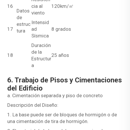
16
cia al
120km/㎡
Datos
viento
de
Intensid
estruc
17
ad
8 grados
tura
Sísmica
Duración
de la
18
25 años
Estructur
a
6. Trabajo de Pisos y Cimentaciones
del Edificio
a. Cimentación separada y piso de concreto
Descripción del Diseño:
1. La base puede ser de bloques de hormigón o de
una cimentación de tira de hormigón.