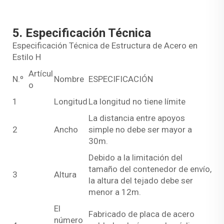
5. Especificación Técnica
Especificación Técnica de Estructura de Acero en
Estilo H
Artícul
N.º
Nombre
ESPECIFICACIÓN
o
1
Longitud
La longitud no tiene límite
La distancia entre apoyos
2
Ancho
simple no debe ser mayor a
30m.
Debido a la limitación del
tamaño del contenedor de envío,
3
Altura
la altura del tejado debe ser
menor a 12m.
El
Fabricado de placa de acero
número